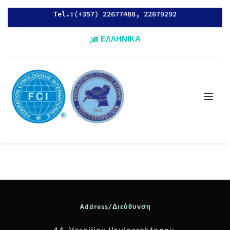
Tel.:(+357) 22677488, 22679292
ΕΛΛΗΝΙΚΑ
Address/Διεύθυνση