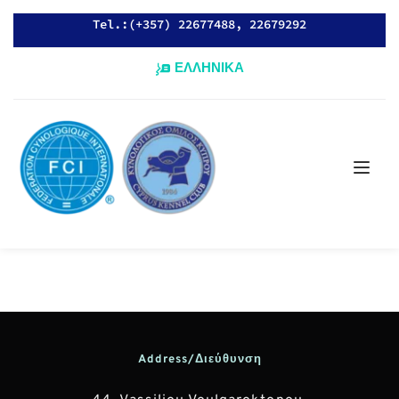
Tel.:(+357) 22677488, 22679292
ΕΛΛΗΝΙΚΑ
Address/Διεύθυνση